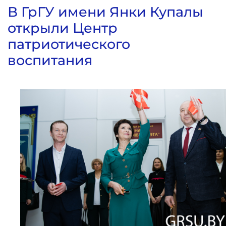
В ГрГУ имени Янки Купалы
открыли Центр
патриотического
воспитания